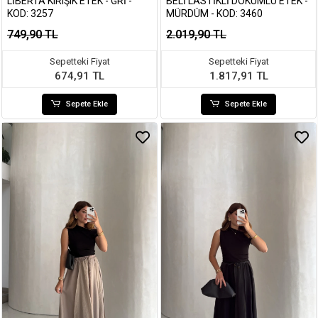
LIBERTA KIRIŞIK ETEK - GRI -
BELI LASTIKLI DÖKÜMLÜ ETEK -
KOD: 3257
MÜRDÜM - KOD: 3460
749,90 TL
2.019,90 TL
Sepetteki Fiyat
Sepetteki Fiyat
674,91 TL
1.817,91 TL
Sepete Ekle
Sepete Ekle