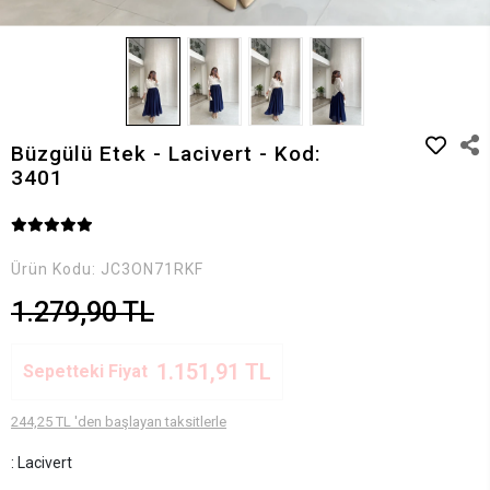
Büzgülü Etek - Lacivert - Kod:
3401
Ürün Kodu:
JC3ON71RKF
1.279,90 TL
1.151,91 TL
Sepetteki Fiyat
244,25 TL 'den başlayan taksitlerle
: Lacivert