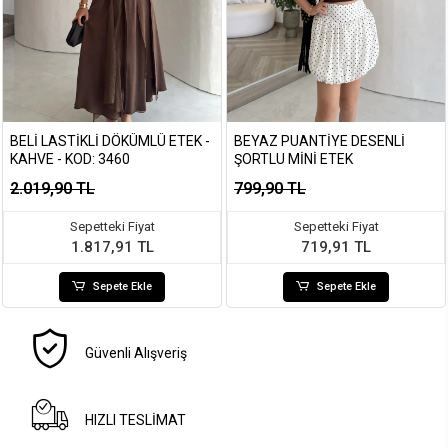
BELI LASTIKLI DÖKÜMLÜ ETEK -
BEYAZ PUANTIYE DESENLI
KAHVE - KOD: 3460
ŞORTLU MINI ETEK
2.019,90 TL
799,90 TL
Sepetteki Fiyat
Sepetteki Fiyat
1.817,91 TL
719,91 TL
Sepete Ekle
Sepete Ekle
Güvenli Alışveriş
HIZLI TESLİMAT