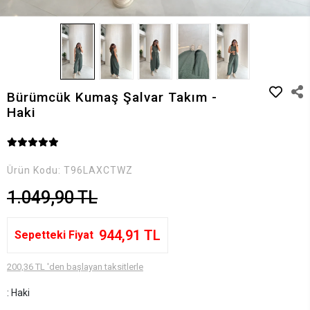
Bürümcük Kumaş Şalvar Takım -
Haki
Ürün Kodu:
T96LAXCTWZ
1.049,90 TL
944,91 TL
Sepetteki Fiyat
200,36 TL 'den başlayan taksitlerle
: Haki