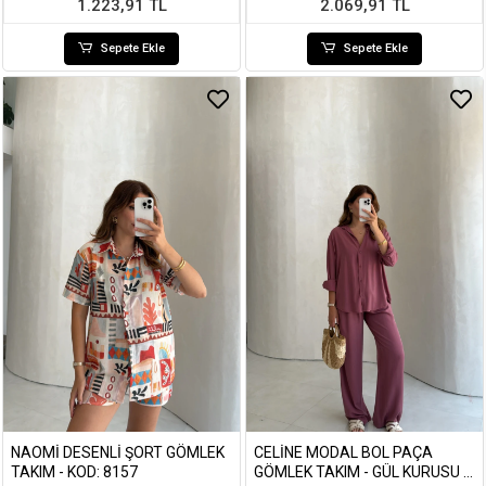
1.223,91 TL
2.069,91 TL
Sepete Ekle
Sepete Ekle
NAOMI DESENLI ŞORT GÖMLEK
CELINE MODAL BOL PAÇA
TAKIM - KOD: 8157
GÖMLEK TAKIM - GÜL KURUSU -