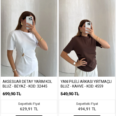
AKSESUAR DETAY YARIM KOL
YANI PILELI ARKASI YIRTMAÇLI
BLUZ - BEYAZ - KOD: 32445
BLUZ - KAHVE - KOD: 4559
699,90 TL
549,90 TL
Sepetteki Fiyat
Sepetteki Fiyat
629,91 TL
494,91 TL