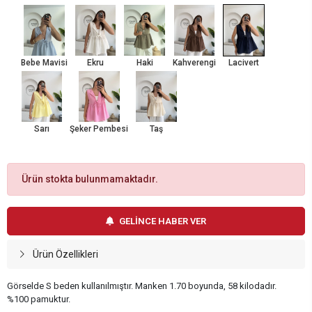
Bebe Mavisi
Ekru
Haki
Kahverengi
Lacivert
Sarı
Şeker Pembesi
Taş
Ürün stokta bulunmamaktadır.
GELİNCE HABER VER
Ürün Özellikleri
Görselde S beden kullanılmıştır. Manken 1.70 boyunda, 58 kilodadır.
%100 pamuktur.