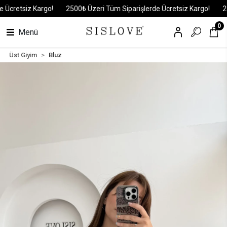
retsiz Kargo!
2500₺ Üzeri Tüm Siparişlerde Ücretsiz Kargo!
2500₺
0
Menü
Üst Giyim
Bluz