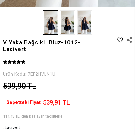
V Yaka Bağcıklı Bluz-1012-
Lacivert
Ürün Kodu:
7EF2HVLN1U
599,90 TL
539,91 TL
Sepetteki Fiyat
114,48 TL 'den başlayan taksitlerle
: Lacivert