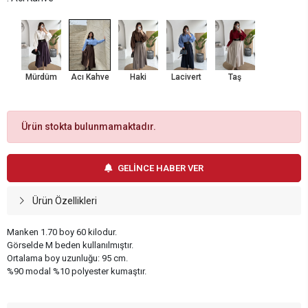
Mürdüm
Acı Kahve
Haki
Lacivert
Taş
Ürün stokta bulunmamaktadır.
GELİNCE HABER VER
Ürün Özellikleri
Manken 1.70 boy 60 kilodur.
Görselde M beden kullanılmıştır.
Ortalama boy uzunluğu: 95 cm.
%90 modal %10 polyester kumaştır.