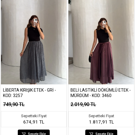
LIBERTA KIRIŞIK ETEK - GRI -
BELI LASTIKLI DÖKÜMLÜ ETEK -
KOD: 3257
MÜRDÜM - KOD: 3460
749,90 TL
2.019,90 TL
Sepetteki Fiyat
Sepetteki Fiyat
674,91 TL
1.817,91 TL
Sepete Ekle
Sepete Ekle