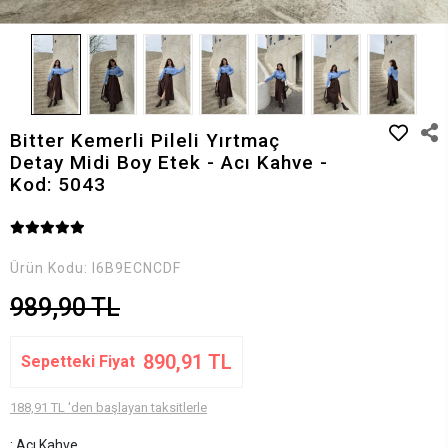
Bitter Kemerli Pileli Yırtmaç
Detay Midi Boy Etek - Acı Kahve -
Kod: 5043
Ürün Kodu:
I6B9ECNCDF
989,90 TL
890,91 TL
Sepetteki Fiyat
188,91 TL 'den başlayan taksitlerle
: Acı Kahve