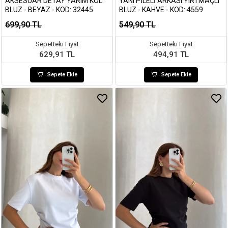
AKSESUAR DETAY YARIM KOL
YANI PILELI ARKASI YIRTMAÇLI
BLUZ - BEYAZ - KOD: 32445
BLUZ - KAHVE - KOD: 4559
699,90 TL
549,90 TL
Sepetteki Fiyat
Sepetteki Fiyat
629,91 TL
494,91 TL
Sepete Ekle
Sepete Ekle