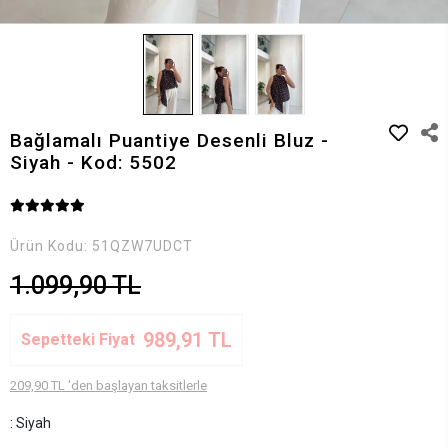
Bağlamalı Puantiye Desenli Bluz -
Siyah - Kod: 5502
Ürün Kodu:
51QZW7UDCT
1.099,90 TL
989,91 TL
Sepetteki Fiyat
209,90 TL 'den başlayan taksitlerle
: Siyah