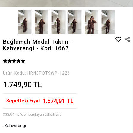
Bağlamalı Modal Takım -
Kahverengi - Kod: 1667
Ürün Kodu:
HRN0POT9WP-1226
1.749,90 TL
1.574,91 TL
Sepetteki Fiyat
333,94 TL 'den başlayan taksitlerle
: Kahverengi