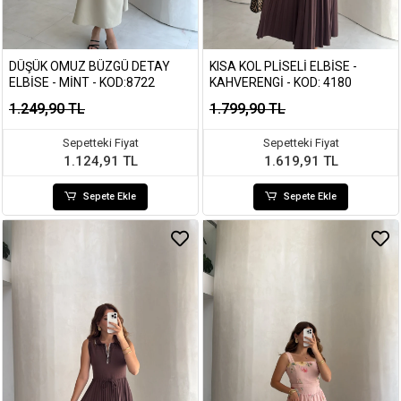
DÜŞÜK OMUZ BÜZGÜ DETAY
KISA KOL PLISELI ELBISE -
ELBISE - MINT - KOD:8722
KAHVERENGI - KOD: 4180
1.249,90 TL
1.799,90 TL
Sepetteki Fiyat
Sepetteki Fiyat
1.124,91 TL
1.619,91 TL
Sepete Ekle
Sepete Ekle