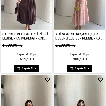
SIFIR KOL BELI LASTIKLI PILELI
ADIRA ASKILI KUŞAKLI ÇIÇEK
ELBISE - KAHVERENGI - KOD:
DESENLI ELBISE - PEMBE - KOD:
4179
3207
1.799,90 TL
2.209,90 TL
Sepetteki Fiyat
Sepetteki Fiyat
1.619,91 TL
1.988,91 TL
Sepete Ekle
Sepete Ekle