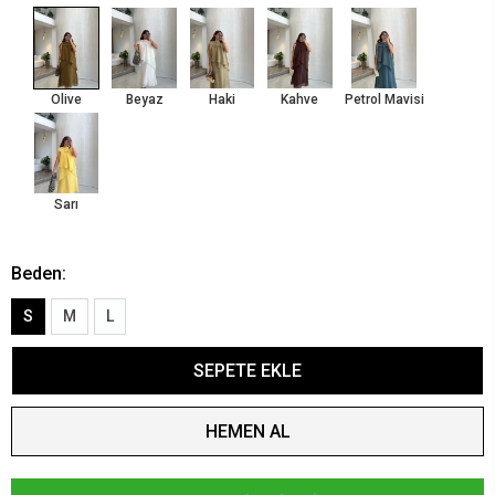
Olive
Beyaz
Haki
Kahve
Petrol Mavisi
Sarı
Beden:
S
M
L
SEPETE EKLE
HEMEN AL