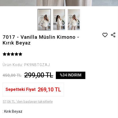
7017 - Vanilla Müslin Kimono -
Kırık Beyaz
Ürün Kodu:
PK9NBTGZAJ
299,00 TL
450,00 TL
%34 İNDİRİM
269,10 TL
Sepetteki Fiyat
57,06 TL 'den başlayan taksitlerle
: Kırık Beyaz