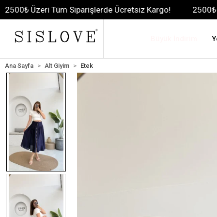
 Tüm Siparişlerde Ücretsiz Kargo!
2500₺ Üzeri Tüm Sip
Büyük İndirim
Y
Ana Sayfa
Alt Giyim
Etek