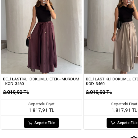
BELI LASTIKLI DÖKÜMLÜ ETEK - MÜRDÜM
BELI LASTIKLI DÖKÜMLÜ ETE
- KOD: 3460
KOD: 3460
2.019,90 TL
2.019,90 TL
Sepetteki Fiyat
Sepetteki Fiyat
1.817,91 TL
1.817,91 TL
Sepete Ekle
Sepete Ekle