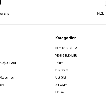
ışveriş
HIZLI
Kategoriler
BÜYÜK İNDİRİM
YENİ GELENLER
e KOŞULLARI
Takım
Dış Giyim
Sözleşmesi
Üst Giyim
esi
Alt Giyim
Elbise