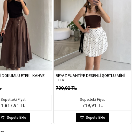
I DÖKÜMLÜ ETEK - KAHVE -
BEYAZ PUANTIYE DESENLI ŞORTLU MINI
ETEK
L
799,90 TL
Sepetteki Fiyat
Sepetteki Fiyat
1.817,91 TL
719,91 TL
Sepete Ekle
Sepete Ekle