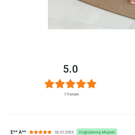
5.0
1 Yorum
E** A**
02.07.2025
Doğrulanmış Müşteri