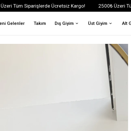
arişlerde Ücretsiz Kargo!
2500₺ Üzeri Tüm Siparişlerd
eni Gelenler
Takım
Dış Giyim
Üst Giyim
Alt 