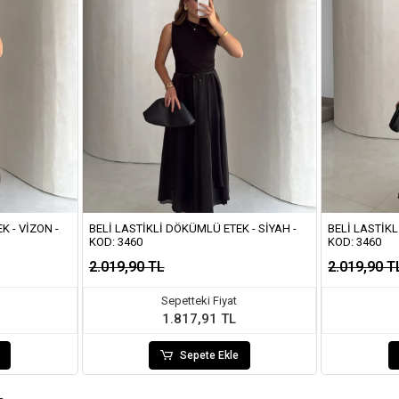
K - VIZON -
BELI LASTIKLI DÖKÜMLÜ ETEK - SIYAH -
BELI LASTIKL
KOD: 3460
KOD: 3460
2.019,90 TL
2.019,90 T
Sepetteki Fiyat
1.817,91 TL
Sepete Ekle