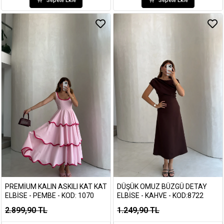
Sepete Ekle
Sepete Ekle
PREMIUM KALIN ASKILI KAT KAT
DÜŞÜK OMUZ BÜZGÜ DETAY
ELBISE - PEMBE - KOD: 1070
ELBISE - KAHVE - KOD:8722
2.899,90 TL
1.249,90 TL