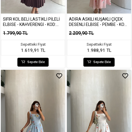
SIFIR KOL BELI LASTIKLI PILELI
ADIRA ASKILI KUŞAKLI ÇIÇEK
ELBISE - KAHVERENGI - KOD:
DESENLI ELBISE - PEMBE - KOD:
4179
3207
1.799,90 TL
2.209,90 TL
Sepetteki Fiyat
Sepetteki Fiyat
1.619,91 TL
1.988,91 TL
Sepete Ekle
Sepete Ekle