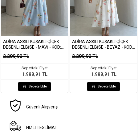
ADIRA ASKILI KUŞAKLI ÇIÇEK
ADIRA ASKILI KUŞAKLI ÇIÇEK
DESENLI ELBISE - MAVI - KOD:
DESENLI ELBISE - BEYAZ - KOD:
3207
3207
2.209,90 TL
2.209,90 TL
Sepetteki Fiyat
Sepetteki Fiyat
1.988,91 TL
1.988,91 TL
Sepete Ekle
Sepete Ekle
Güvenli Alışveriş
HIZLI TESLİMAT