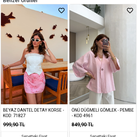
Benzer Ürünler
BEYAZ DANTEL DETAY KORSE -
ÖNÜ DÜĞMELI GÖMLEK - PEMBE
KOD: 71827
- KOD 4961
999,90 TL
849,90 TL
Sepetteki Fiyat
Sepetteki Fiyat