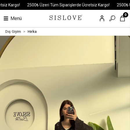
 Kargo!
2500₺ Üzeri Tüm Siparişlerde Ücretsiz Kargo!
2500₺ Üzer
0
Menü
Dış Giyim
Hırka