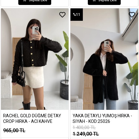
Sepete Ekle
Sepete Ekle
%11
RACHEL GOLD DÜĞME DETAY
YAKA DETAYLI YUMOŞ HIRKA -
CROP HIRKA - ACI KAHVE
SIYAH - KOD:25026
1.400,00 TL
965,00 TL
1.249,00 TL