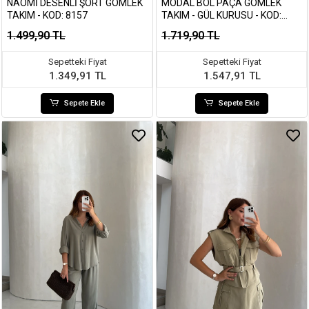
NAOMI DESENLI ŞORT GÖMLEK
MODAL BOL PAÇA GÖMLEK
TAKIM - KOD: 8157
TAKIM - GÜL KURUSU - KOD:
7112
1.499,90 TL
1.719,90 TL
Sepetteki Fiyat
Sepetteki Fiyat
1.349,91 TL
1.547,91 TL
Sepete Ekle
Sepete Ekle