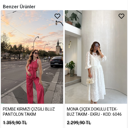
Benzer Ürünler
PEMBE KIRMIZI ÇIZGILI BLUZ
MONA ÇIÇEK DOKULU ETEK-
PANTOLON TAKIM
BUZ TAKIM - EKRU - KOD: 6046
1.359,90 TL
2.299,90 TL