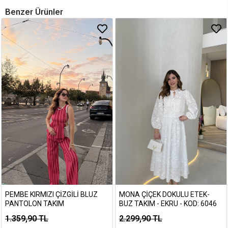
Benzer Ürünler
PEMBE KIRMIZI ÇIZGILI BLUZ
MONA ÇIÇEK DOKULU ETEK-
PANTOLON TAKIM
BUZ TAKIM - EKRU - KOD: 6046
1.359,90 TL
2.299,90 TL