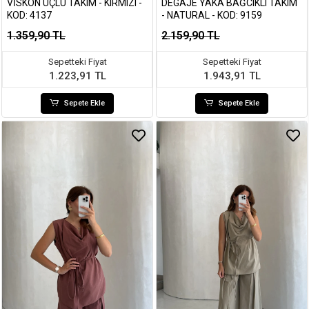
VISKON ÜÇLÜ TAKIM - KIRMIZI -
DEGAJE YAKA BAĞCIKLI TAKIM
KOD: 4137
- NATURAL - KOD: 9159
1.359,90 TL
2.159,90 TL
Sepetteki Fiyat
Sepetteki Fiyat
1.223,91 TL
1.943,91 TL
Sepete Ekle
Sepete Ekle