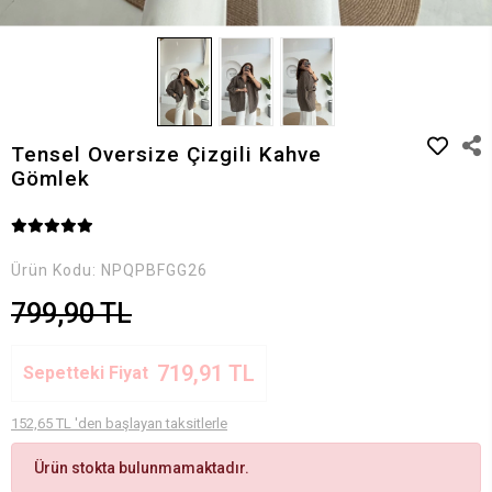
Tensel Oversize Çizgili Kahve
Gömlek
Ürün Kodu:
NPQPBFGG26
799,90 TL
719,91 TL
Sepetteki Fiyat
152,65 TL 'den başlayan taksitlerle
Ürün stokta bulunmamaktadır.