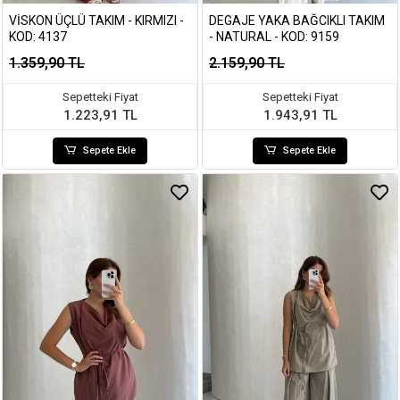
VISKON ÜÇLÜ TAKIM - KIRMIZI -
DEGAJE YAKA BAĞCIKLI TAKIM
KOD: 4137
- NATURAL - KOD: 9159
1.359,90 TL
2.159,90 TL
Sepetteki Fiyat
Sepetteki Fiyat
1.223,91 TL
1.943,91 TL
Sepete Ekle
Sepete Ekle