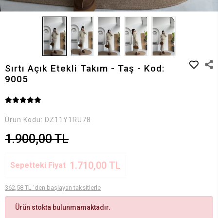
Sırtı Açık Etekli Takım - Taş - Kod:
9005
Ürün Kodu:
DZ11Y1RU78
1.900,00 TL
1.710,00 TL
Sepetteki Fiyat
362,58 TL 'den başlayan taksitlerle
Ürün stokta bulunmamaktadır.