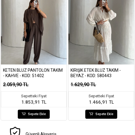
KETEN BLUZ PANTOLON TAKIM
KIRIŞIK ETEK BLUZ TAKIM -
- KAHVE - KOD: 51402
BEYAZ - KOD: 580443
2.059,90 TL
1.629,90 TL
Sepetteki Fiyat
Sepetteki Fiyat
1.853,91 TL
1.466,91 TL
Sepete Ekle
Sepete Ekle
Güvenli Alışveriş