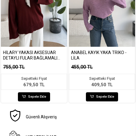
HILARY YAKASI AKSESUAR
ANABEL KAYIK YAKA TRIKO -
DETAYLI FULAR BAĞLAMALI
LILA
KAZAK - BORDO
755,00 TL
455,00 TL
Sepetteki Fiyat
Sepetteki Fiyat
679,50 TL
409,50 TL
Sepete Ekle
Sepete Ekle
Güvenli Alışveriş