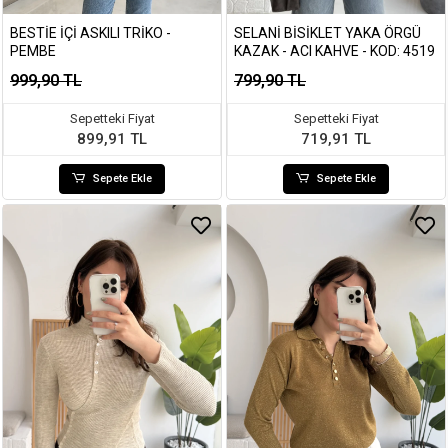
BESTIE İÇI ASKILI TRIKO -
SELANI BISIKLET YAKA ÖRGÜ
PEMBE
KAZAK - ACI KAHVE - KOD: 4519
999,90 TL
799,90 TL
Sepetteki Fiyat
Sepetteki Fiyat
899,91 TL
719,91 TL
Sepete Ekle
Sepete Ekle