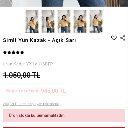
Simli Yün Kazak - Açık Sarı
Ürün Kodu:
YX1VJ16DFP
1.050,00 TL
945,00 TL
Sepetteki Fiyat
200,38 TL 'den başlayan taksitlerle
Ürün stokta bulunmamaktadır.