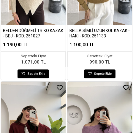
BELDEN DÜĞMELI TRIKO KAZAK
BELLA SIMLI UZUN KOL KAZAK -
- BEJ - KOD: 251027
HAKI - KOD: 251133
1.190,00 TL
1.100,00 TL
Sepetteki Fiyat
Sepetteki Fiyat
1.071,00 TL
990,00 TL
Sepete Ekle
Sepete Ekle