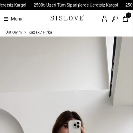
tsiz Kargo!
2500₺ Üzeri Tüm Siparişlerde Ücretsiz Kargo!
2500₺ Ü
0
Menü
Üst Giyim
Kazak / Hırka