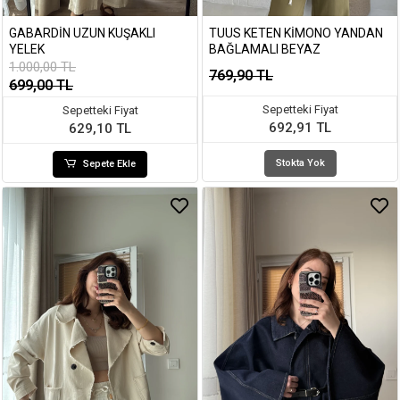
GABARDIN UZUN KUŞAKLI
TUUS KETEN KIMONO YANDAN
YELEK
BAĞLAMALI BEYAZ
1.000,00 TL
769,90 TL
699,00 TL
Sepetteki Fiyat
Sepetteki Fiyat
692,91 TL
629,10 TL
Stokta Yok
Sepete Ekle