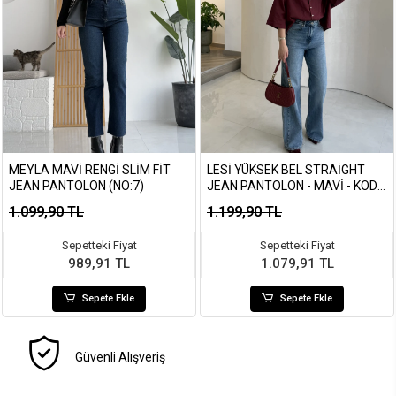
MEYLA MAVI RENGI SLIM FIT
LESI YÜKSEK BEL STRAIGHT
JEAN PANTOLON (NO:7)
JEAN PANTOLON - MAVI - KOD:
1014
1.099,90 TL
1.199,90 TL
Sepetteki Fiyat
Sepetteki Fiyat
989,91 TL
1.079,91 TL
Sepete Ekle
Sepete Ekle
Güvenli Alışveriş