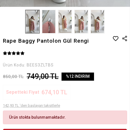
Rape Baggy Pantolon Gül Rengi
Ürün Kodu:
BEES3ZLTBS
749,00 TL
850,00 TL
%12 İNDİRİM
674,10 TL
Sepetteki Fiyat
142,93 TL 'den başlayan taksitlerle
Ürün stokta bulunmamaktadır.