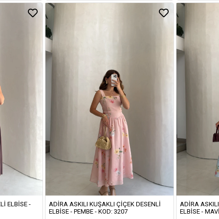
LI ELBISE -
ADIRA ASKILI KUŞAKLI ÇIÇEK DESENLI
ADIRA ASKIL
ELBISE - PEMBE - KOD: 3207
ELBISE - MAVI