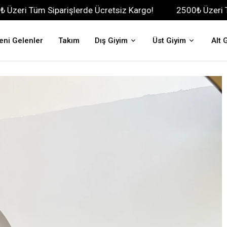
iparişlerde Ücretsiz Kargo!
2500₺ Üzeri Tüm Siparişle
eni Gelenler
Takım
Dış Giyim
Üst Giyim
Alt 