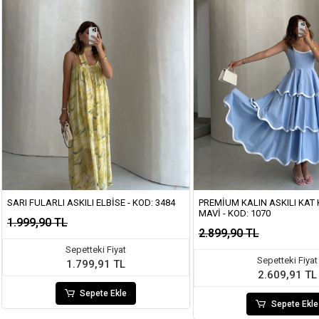
SARI FULARLI ASKILI ELBISE - KOD: 3484
PREMIUM KALIN ASKILI KAT K
MAVI - KOD: 1070
1.999,90 TL
2.899,90 TL
Sepetteki Fiyat
Sepetteki Fiyat
1.799,91 TL
2.609,91 TL
Sepete Ekle
Sepete Ekle