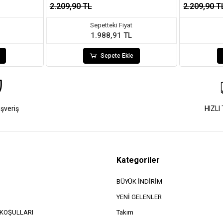
2.209,90 TL
2.209,90 T
Sepetteki Fiyat
1.988,91 TL
Sepete Ekle
ışveriş
HIZLI
Kategoriler
BÜYÜK İNDİRİM
YENİ GELENLER
e KOŞULLARI
Takım