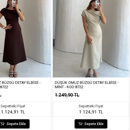
BÜZGÜ DETAY ELBISE -
DÜŞÜK OMUZ BÜZGÜ DETAY ELBISE -
:8722
MINT - KOD:8722
L
1.249,90 TL
Sepetteki Fiyat
Sepetteki Fiyat
1.124,91 TL
1.124,91 TL
Sepete Ekle
Sepete Ekle