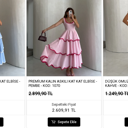
AT ELBISE -
PREMIUM KALIN ASKILI KAT KAT ELBISE -
DÜŞÜK OMUZ 
PEMBE - KOD: 1070
KAHVE - KOD
2.899,90 TL
1.249,90 T
Sepetteki Fiyat
2.609,91 TL
Sepete Ekle