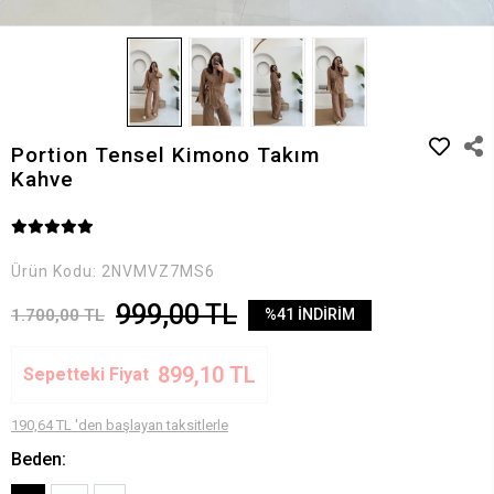
Portion Tensel Kimono Takım
Kahve
Ürün Kodu:
2NVMVZ7MS6
999,00 TL
1.700,00 TL
%41 İNDİRİM
899,10 TL
Sepetteki Fiyat
190,64 TL 'den başlayan taksitlerle
Beden: