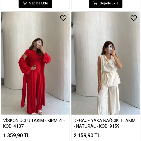
Sepete Ekle
Sepete Ekle
VISKON ÜÇLÜ TAKIM - KIRMIZI -
DEGAJE YAKA BAĞCIKLI TAKIM
KOD: 4137
- NATURAL - KOD: 9159
1.359,90 TL
2.159,90 TL