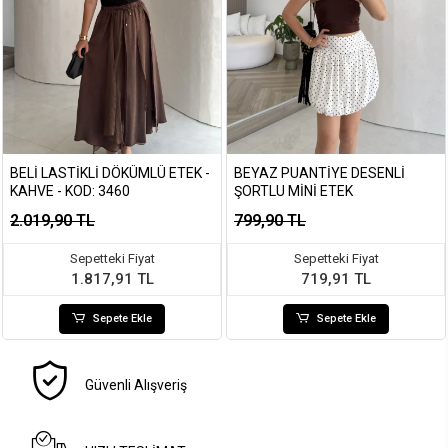
BELI LASTIKLI DÖKÜMLÜ ETEK -
BEYAZ PUANTIYE DESENLI
KAHVE - KOD: 3460
ŞORTLU MINI ETEK
2.019,90 TL
799,90 TL
Sepetteki Fiyat
Sepetteki Fiyat
1.817,91 TL
719,91 TL
Sepete Ekle
Sepete Ekle
Güvenli Alışveriş