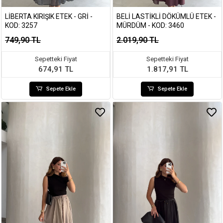
LIBERTA KIRIŞIK ETEK - GRI -
BELI LASTIKLI DÖKÜMLÜ ETEK -
KOD: 3257
MÜRDÜM - KOD: 3460
749,90 TL
2.019,90 TL
Sepetteki Fiyat
Sepetteki Fiyat
674,91 TL
1.817,91 TL
Sepete Ekle
Sepete Ekle