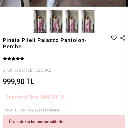
Pinata Pileli Palazzo Pantolon-
Pembe
Ürün Kodu:
IJB132CSK2
999,90 TL
899,91 TL
Sepetteki Fiyat
190,81 TL 'den başlayan taksitlerle
Ürün stokta bulunmamaktadır.