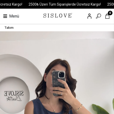
siz Kargo!
2500₺ Üzeri Tüm Siparişlerde Ücretsiz Kargo!
2500₺ Üz
0
Menü
Takım