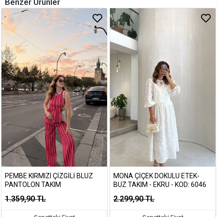
Benzer Ürünler
PEMBE KIRMIZI ÇIZGILI BLUZ
MONA ÇIÇEK DOKULU ETEK-
PANTOLON TAKIM
BUZ TAKIM - EKRU - KOD: 6046
1.359,90 TL
2.299,90 TL