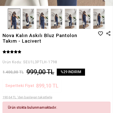
Nova Kalın Askılı Bluz Pantolon
Takım - Lacivert
Ürün Kodu:
SEU1L3PTLH-1798
999,00 TL
1.400,00 TL
%29 İNDİRİM
899,10 TL
Sepetteki Fiyat
190,64 TL 'den başlayan taksitlerle
Ürün stokta bulunmamaktadır.