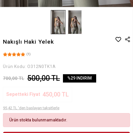
Nakışlı Haki Yelek
(1)
Ürün Kodu:
O312N0TK1A
500,00 TL
700,00 TL
%29 İNDİRİM
450,00 TL
Sepetteki Fiyat
95,42 TL 'den başlayan taksitlerle
Ürün stokta bulunmamaktadır.