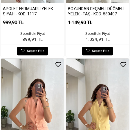
APOLET FERMUARLI YELEK -
BOYUNDAN GEÇMELI DÜĞMELI
SIYAH - KOD: 1117
YELEK - TAŞ - KOD: 580407
999,90 TL
1.149,90 TL
Sepetteki Fiyat
Sepetteki Fiyat
899,91 TL
1.034,91 TL
Sepete Ekle
Sepete Ekle