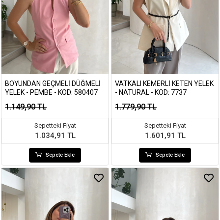
BOYUNDAN GEÇMELI DÜĞMELI
VATKALI KEMERLI KETEN YELEK
YELEK - PEMBE - KOD: 580407
- NATURAL - KOD: 7737
1.149,90 TL
1.779,90 TL
Sepetteki Fiyat
Sepetteki Fiyat
1.034,91 TL
1.601,91 TL
Sepete Ekle
Sepete Ekle