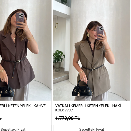
RLI KETEN YELEK - KAHVE -
VATKALI KEMERLI KETEN YELEK - HAKI -
KOD: 7737
L
1.779,90 TL
Sepetteki Fiyat
Sepetteki Fiyat