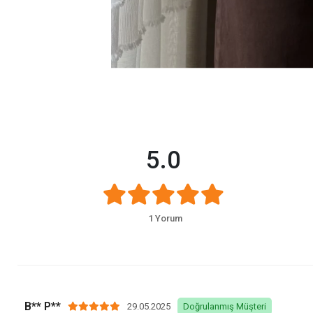
5.0
1 Yorum
B** P**
29.05.2025
Doğrulanmış Müşteri