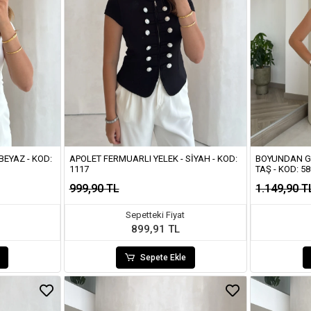
BEYAZ - KOD:
APOLET FERMUARLI YELEK - SIYAH - KOD:
BOYUNDAN GE
1117
TAŞ - KOD: 5
999,90 TL
1.149,90 T
Sepetteki Fiyat
899,91 TL
Sepete Ekle