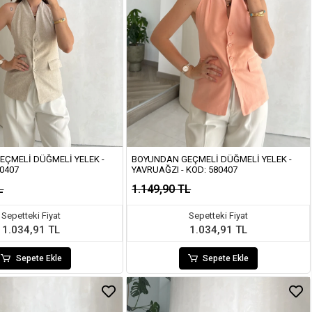
ÇMELI DÜĞMELI YELEK -
BOYUNDAN GEÇMELI DÜĞMELI YELEK -
80407
YAVRUAĞZI - KOD: 580407
L
1.149,90 TL
Sepetteki Fiyat
Sepetteki Fiyat
1.034,91 TL
1.034,91 TL
Sepete Ekle
Sepete Ekle