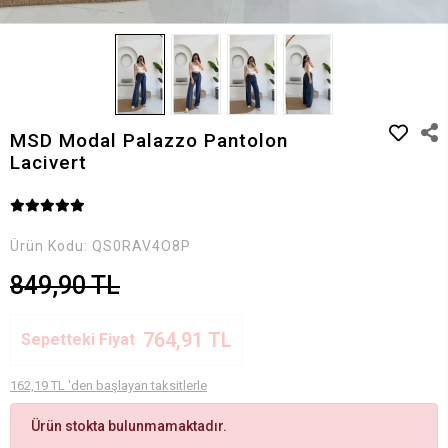
MSD Modal Palazzo Pantolon
Lacivert
Ürün Kodu:
QS0RAV4O8P
849,90 TL
764,91 TL
Sepetteki Fiyat
162,19 TL 'den başlayan taksitlerle
Ürün stokta bulunmamaktadır.