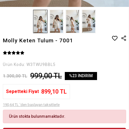
Molly Keten Tulum - 7001
Ürün Kodu:
W3TWU9BBL5
999,00 TL
1.300,00 TL
%23 İNDİRİM
899,10 TL
Sepetteki Fiyat
190,64 TL 'den başlayan taksitlerle
Ürün stokta bulunmamaktadır.