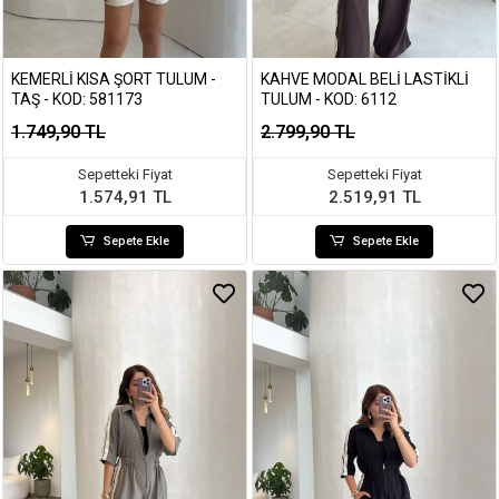
KEMERLI KISA ŞORT TULUM -
KAHVE MODAL BELI LASTIKLI
TAŞ - KOD: 581173
TULUM - KOD: 6112
1.749,90 TL
2.799,90 TL
Sepetteki Fiyat
Sepetteki Fiyat
1.574,91 TL
2.519,91 TL
Sepete Ekle
Sepete Ekle