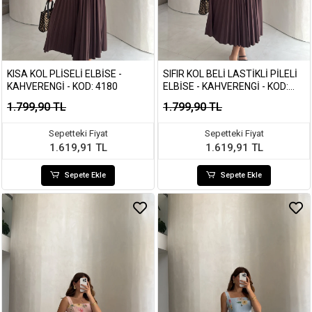
KISA KOL PLISELI ELBISE -
SIFIR KOL BELI LASTIKLI PILELI
KAHVERENGI - KOD: 4180
ELBISE - KAHVERENGI - KOD:
4179
1.799,90 TL
1.799,90 TL
Sepetteki Fiyat
Sepetteki Fiyat
1.619,91 TL
1.619,91 TL
Sepete Ekle
Sepete Ekle