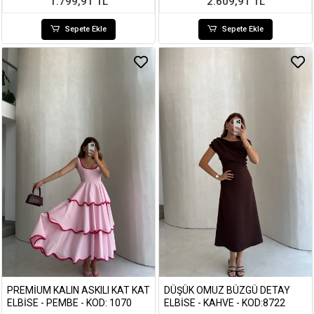
1.799,91 TL
2.609,91 TL
Sepete Ekle
Sepete Ekle
PREMIUM KALIN ASKILI KAT KAT
DÜŞÜK OMUZ BÜZGÜ DETAY
ELBISE - PEMBE - KOD: 1070
ELBISE - KAHVE - KOD:8722