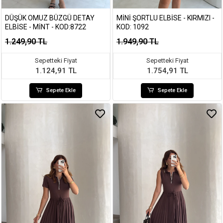
DÜŞÜK OMUZ BÜZGÜ DETAY
MINI ŞORTLU ELBISE - KIRMIZI -
ELBISE - MINT - KOD:8722
KOD: 1092
1.249,90 TL
1.949,90 TL
Sepetteki Fiyat
Sepetteki Fiyat
1.124,91 TL
1.754,91 TL
Sepete Ekle
Sepete Ekle