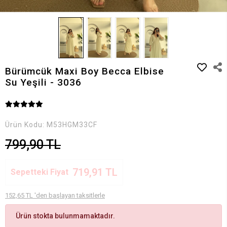
Bürümcük Maxi Boy Becca Elbise
Su Yeşili - 3036
Ürün Kodu:
M53HGM33CF
799,90 TL
719,91 TL
Sepetteki Fiyat
152,65 TL 'den başlayan taksitlerle
Ürün stokta bulunmamaktadır.