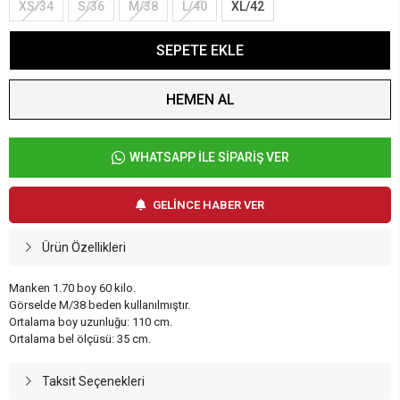
XS/34
S/36
M/38
L/40
XL/42
SEPETE EKLE
HEMEN AL
WHATSAPP İLE SİPARİŞ VER
GELİNCE HABER VER
Ürün Özellikleri
Manken 1.70 boy 60 kilo.
Görselde M/38 beden kullanılmıştır.
Ortalama boy uzunluğu: 110 cm.
Ortalama bel ölçüsü: 35 cm.
Taksit Seçenekleri