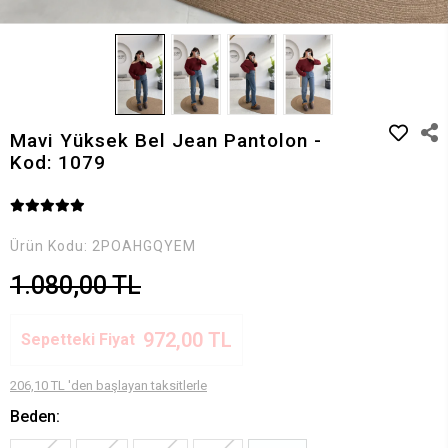
Mavi Yüksek Bel Jean Pantolon -
Kod: 1079
Ürün Kodu:
2POAHGQYEM
1.080,00 TL
972,00 TL
Sepetteki Fiyat
206,10 TL 'den başlayan taksitlerle
Beden: