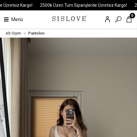
retsiz Kargo!
2500₺ Üzeri Tüm Siparişlerde Ücretsiz Kargo!
2500₺
0
Menü
Alt Giyim
Pantolon