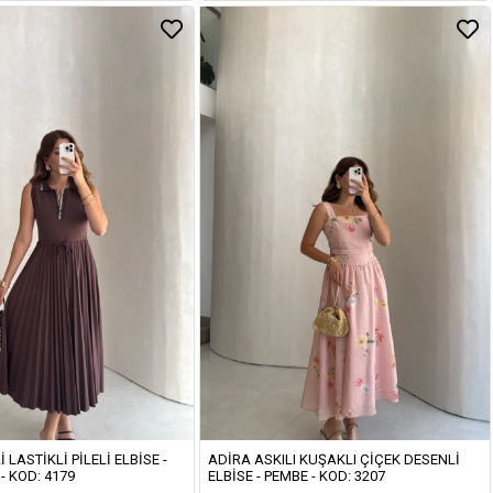
I LASTIKLI PILELI ELBISE -
ADIRA ASKILI KUŞAKLI ÇIÇEK DESENLI
- KOD: 4179
ELBISE - PEMBE - KOD: 3207