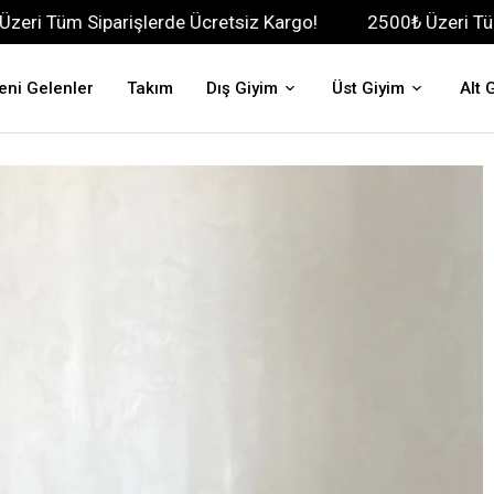
parişlerde Ücretsiz Kargo!
2500₺ Üzeri Tüm Siparişler
eni Gelenler
Takım
Dış Giyim
Üst Giyim
Alt 