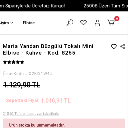
de Ücretsiz Kargo!
2500₺ Üzeri Tüm Siparişlerde Üc
0
Giyim
Elbise
Maria Yandan Büzgülü Tokalı Mini
Elbise - Kahve - Kod: 8265
Ürün Kodu:
JX2KIX1W4U
1.129,90 TL
1.016,91 TL
Sepetteki Fiyat
215,62 TL 'den başlayan taksitlerle
Ürün stokta bulunmamaktadır.