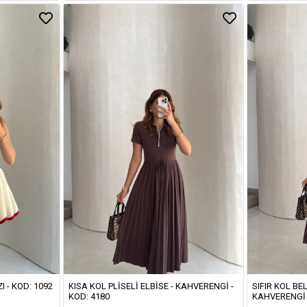
I - KOD: 1092
KISA KOL PLISELI ELBISE - KAHVERENGI -
SIFIR KOL BEL
KOD: 4180
KAHVERENGI 