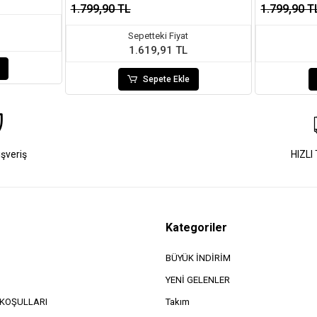
1.799,90 TL
1.799,90 T
Sepetteki Fiyat
1.619,91 TL
Sepete Ekle
ışveriş
HIZLI
Kategoriler
BÜYÜK İNDİRİM
YENİ GELENLER
e KOŞULLARI
Takım