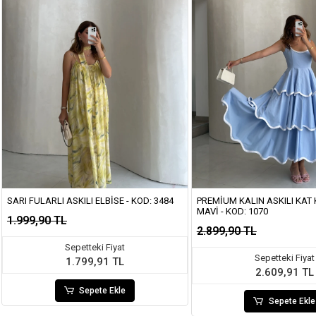
SARI FULARLI ASKILI ELBISE - KOD: 3484
PREMIUM KALIN ASKILI KAT K
MAVI - KOD: 1070
1.999,90 TL
2.899,90 TL
Sepetteki Fiyat
Sepetteki Fiyat
1.799,91 TL
2.609,91 TL
Sepete Ekle
Sepete Ekle