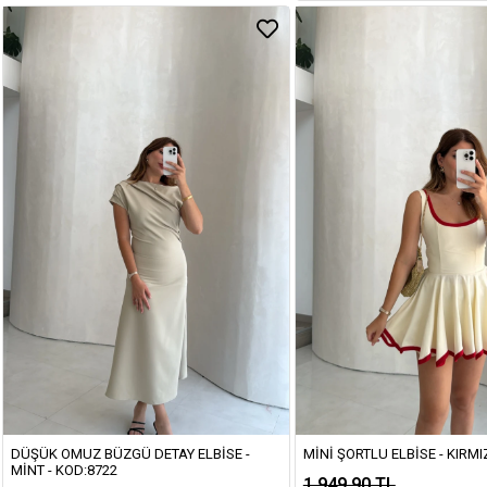
DÜŞÜK OMUZ BÜZGÜ DETAY ELBISE -
MINI ŞORTLU ELBISE - KIRMIZ
MINT - KOD:8722
1.949,90 TL