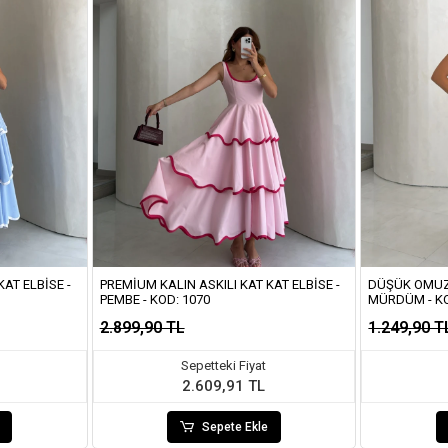
AT ELBISE -
PREMIUM KALIN ASKILI KAT KAT ELBISE -
DÜŞÜK OMUZ 
PEMBE - KOD: 1070
MÜRDÜM - K
2.899,90 TL
1.249,90 T
Sepetteki Fiyat
2.609,91 TL
Sepete Ekle