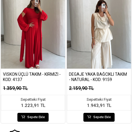
VISKON ÜÇLÜ TAKIM - KIRMIZI -
DEGAJE YAKA BAĞCIKLI TAKIM
KOD: 4137
- NATURAL - KOD: 9159
1.359,90 TL
2.159,90 TL
Sepetteki Fiyat
Sepetteki Fiyat
1.223,91 TL
1.943,91 TL
Sepete Ekle
Sepete Ekle