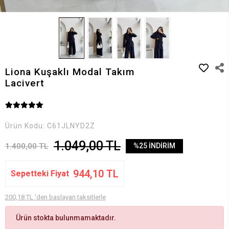
Liona Kuşaklı Modal Takım
Lacivert
Ürün Kodu:
C61JLNYD2Z
1.049,00 TL
1.400,00 TL
%25 İNDİRİM
944,10 TL
Sepetteki Fiyat
200,18 TL 'den başlayan taksitlerle
Ürün stokta bulunmamaktadır.