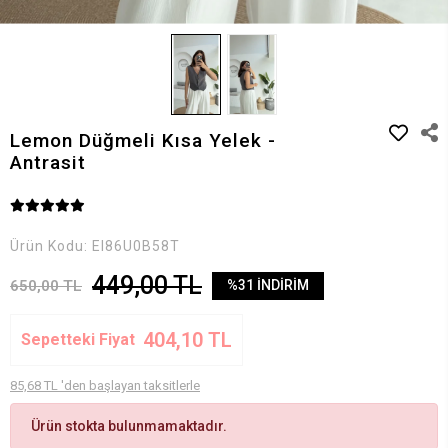
Lemon Düğmeli Kısa Yelek -
Antrasit
Ürün Kodu:
EI86U0B58T
449,00 TL
650,00 TL
%31 İNDİRİM
404,10 TL
Sepetteki Fiyat
85,68 TL 'den başlayan taksitlerle
Ürün stokta bulunmamaktadır.