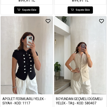
899,91 TL
899,91 TL
Sepete Ekle
Sepete Ekle
APOLET FERMUARLI YELEK -
BOYUNDAN GEÇMELI DÜĞMELI
SIYAH - KOD: 1117
YELEK - TAŞ - KOD: 580407