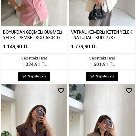
BOYUNDAN GEÇMELI DÜĞMELI
VATKALI KEMERLI KETEN YELEK
YELEK - PEMBE - KOD: 580407
- NATURAL - KOD: 7737
1.149,90 TL
1.779,90 TL
Sepetteki Fiyat
Sepetteki Fiyat
1.034,91 TL
1.601,91 TL
Sepete Ekle
Sepete Ekle