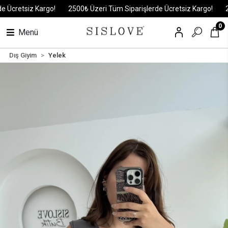
retsiz Kargo!
2500₺ Üzeri Tüm Siparişlerde Ücretsiz Kargo!
2500
0
Menü
Dış Giyim
Yelek