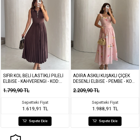
SIFIR KOL BELI LASTIKLI PILELI
ADIRA ASKILI KUŞAKLI ÇIÇEK
ELBISE - KAHVERENGI - KOD:
DESENLI ELBISE - PEMBE - KOD:
4179
3207
1.799,90 TL
2.209,90 TL
Sepetteki Fiyat
Sepetteki Fiyat
1.619,91 TL
1.988,91 TL
Sepete Ekle
Sepete Ekle