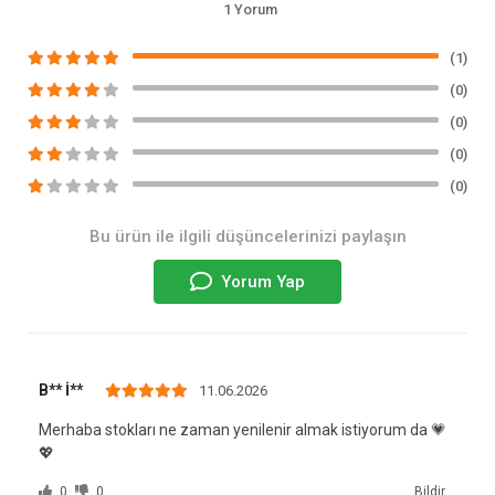
1 Yorum
(1)
(0)
(0)
(0)
(0)
Bu ürün ile ilgili düşüncelerinizi paylaşın
Yorum Yap
B** İ**
11.06.2026
Merhaba stokları ne zaman yenilenir almak istiyorum da 💗
💖
0
0
Bildir