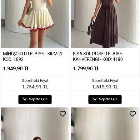
MINI ŞORTLU ELBISE - KIRMIZI -
KISA KOL PLISELI ELBISE -
KOD: 1092
KAHVERENGI - KOD: 4180
1.949,90 TL
1.799,90 TL
Sepetteki Fiyat
Sepetteki Fiyat
1.754,91 TL
1.619,91 TL
Sepete Ekle
Sepete Ekle