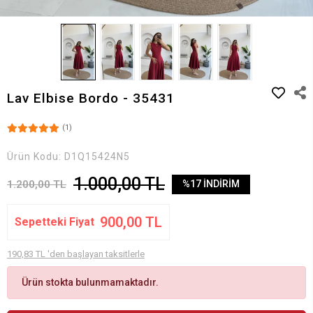
Lav Elbise Bordo - 35431
(1)
Ürün Kodu:
D1Q15424N5
1.000,00 TL
1.200,00 TL
%17 İNDİRİM
900,00 TL
Sepetteki Fiyat
190,83 TL 'den başlayan taksitlerle
Ürün stokta bulunmamaktadır.