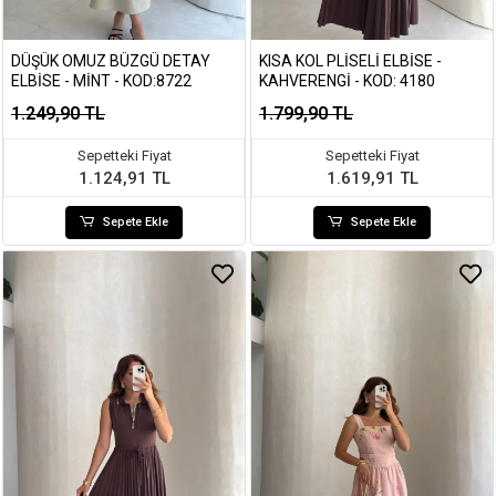
DÜŞÜK OMUZ BÜZGÜ DETAY
KISA KOL PLISELI ELBISE -
ELBISE - MINT - KOD:8722
KAHVERENGI - KOD: 4180
1.249,90 TL
1.799,90 TL
Sepetteki Fiyat
Sepetteki Fiyat
1.124,91 TL
1.619,91 TL
Sepete Ekle
Sepete Ekle