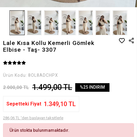
Lale Kısa Kollu Kemerli Gömlek
Elbise - Taş- 3307
Ürün Kodu:
8OL8ADCHPX
1.499,00 TL
2.000,00 TL
%25 İNDİRİM
1.349,10 TL
Sepetteki Fiyat
286,06 TL 'den başlayan taksitlerle
Ürün stokta bulunmamaktadır.