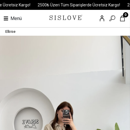
retsiz Kargo!
2500₺ Üzeri Tüm Siparişlerde Ücretsiz Kargo!
2500
0
Menü
Elbise