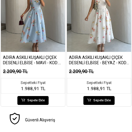
ADIRA ASKILI KUŞAKLI ÇIÇEK
ADIRA ASKILI KUŞAKLI ÇIÇEK
DESENLI ELBISE - MAVI - KOD:
DESENLI ELBISE - BEYAZ - KOD:
3207
3207
2.209,90 TL
2.209,90 TL
Sepetteki Fiyat
Sepetteki Fiyat
1.988,91 TL
1.988,91 TL
Sepete Ekle
Sepete Ekle
Güvenli Alışveriş