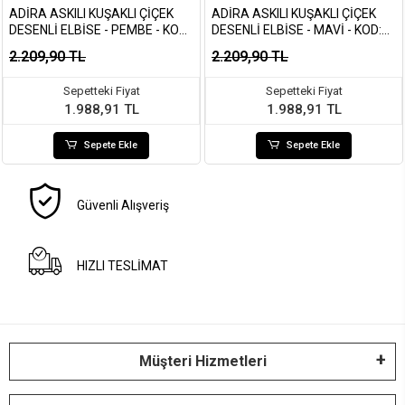
ADIRA ASKILI KUŞAKLI ÇIÇEK
ADIRA ASKILI KUŞAKLI ÇIÇEK
DESENLI ELBISE - PEMBE - KOD:
DESENLI ELBISE - MAVI - KOD:
3207
3207
2.209,90 TL
2.209,90 TL
Sepetteki Fiyat
Sepetteki Fiyat
1.988,91 TL
1.988,91 TL
Sepete Ekle
Sepete Ekle
Güvenli Alışveriş
HIZLI TESLİMAT
Müşteri Hizmetleri