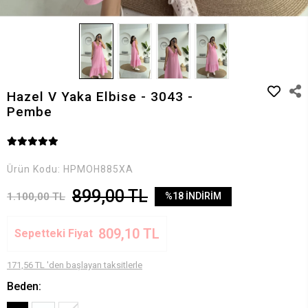
Hazel V Yaka Elbise - 3043 -
Pembe
Ürün Kodu:
HPMOH885XA
899,00 TL
1.100,00 TL
%18 İNDİRİM
809,10 TL
Sepetteki Fiyat
171,56 TL 'den başlayan taksitlerle
Beden: