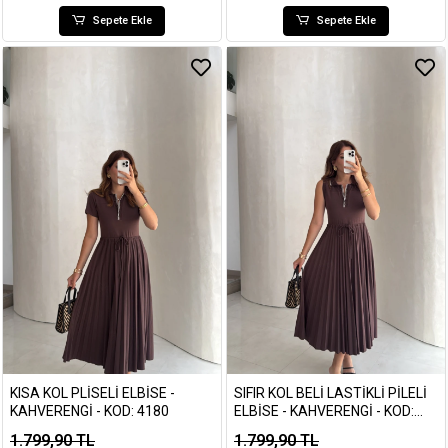
Sepete Ekle
Sepete Ekle
KISA KOL PLISELI ELBISE -
SIFIR KOL BELI LASTIKLI PILELI
KAHVERENGI - KOD: 4180
ELBISE - KAHVERENGI - KOD:
4179
1.799,90 TL
1.799,90 TL