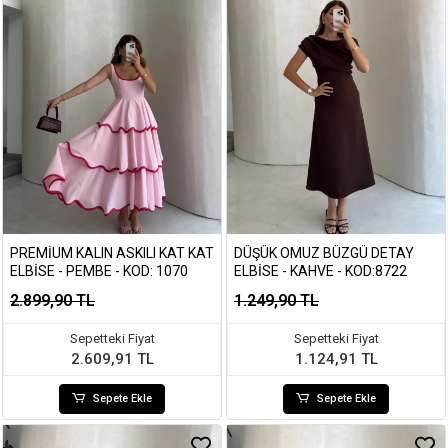
PREMIUM KALIN ASKILI KAT KAT
DÜŞÜK OMUZ BÜZGÜ DETAY
ELBISE - PEMBE - KOD: 1070
ELBISE - KAHVE - KOD:8722
2.899,90 TL
1.249,90 TL
Sepetteki Fiyat
Sepetteki Fiyat
2.609,91 TL
1.124,91 TL
Sepete Ekle
Sepete Ekle