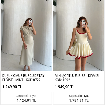
DÜŞÜK OMUZ BÜZGÜ DETAY
MINI ŞORTLU ELBISE - KIRMIZI -
ELBISE - MINT - KOD:8722
KOD: 1092
1.249,90 TL
1.949,90 TL
Sepetteki Fiyat
Sepetteki Fiyat
1.124,91 TL
1.754,91 TL