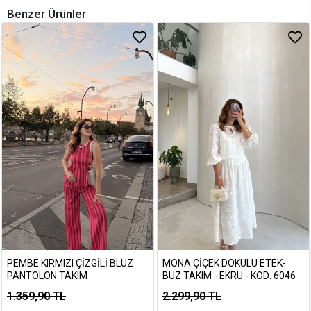
Benzer Ürünler
PEMBE KIRMIZI ÇIZGILI BLUZ
MONA ÇIÇEK DOKULU ETEK-
PANTOLON TAKIM
BUZ TAKIM - EKRU - KOD: 6046
1.359,90 TL
2.299,90 TL