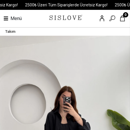
Kargo!
2500₺ Üzeri Tüm Siparişlerde Ücretsiz Kargo!
2500₺ Üzeri 
0
Menü
Takım