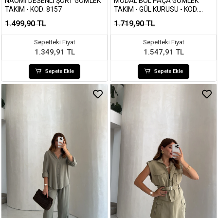
NAOMI DESENLI ŞORT GÖMLEK
MODAL BOL PAÇA GÖMLEK
TAKIM - KOD: 8157
TAKIM - GÜL KURUSU - KOD:
7112
1.499,90 TL
1.719,90 TL
Sepetteki Fiyat
Sepetteki Fiyat
1.349,91 TL
1.547,91 TL
Sepete Ekle
Sepete Ekle