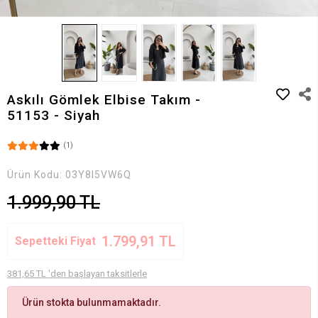
Askılı Gömlek Elbise Takım -
51153 - Siyah
(1)
Ürün Kodu:
03Y8I5VW6Q
1.999,90 TL
1.799,91 TL
Sepetteki Fiyat
381,65 TL 'den başlayan taksitlerle
Ürün stokta bulunmamaktadır.