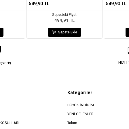
549,90 TL
549,90 TL
Sepetteki Fiyat
494,91 TL
Sepete Ekle
ışveriş
HIZLI
Kategoriler
BÜYÜK İNDİRİM
YENİ GELENLER
e KOŞULLARI
Takım