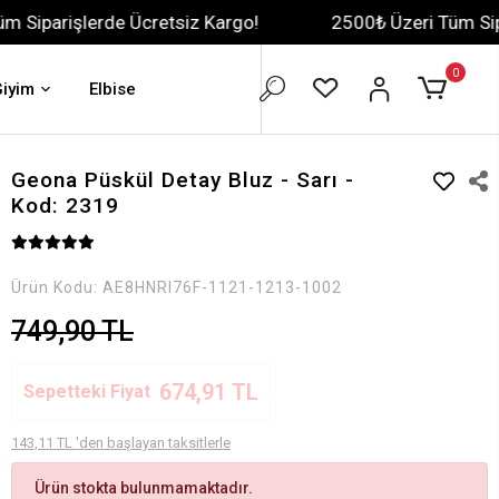
de Ücretsiz Kargo!
2500₺ Üzeri Tüm Siparişlerde Üc
0
Giyim
Elbise
Geona Püskül Detay Bluz - Sarı -
Kod: 2319
Ürün Kodu:
AE8HNRI76F-1121-1213-1002
749,90 TL
674,91 TL
Sepetteki Fiyat
143,11 TL 'den başlayan taksitlerle
Ürün stokta bulunmamaktadır.