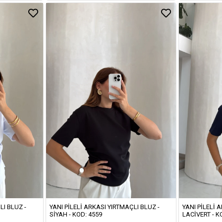
LI BLUZ -
YANI PILELI ARKASI YIRTMAÇLI BLUZ -
YANI PILELI 
SIYAH - KOD: 4559
LACIVERT - K