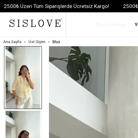
 Tüm Siparişlerde Ücretsiz Kargo!
2500₺ Üzeri Tüm Si
Büyük İndirim
Y
Ana Sayfa
Üst Giyim
Bluz