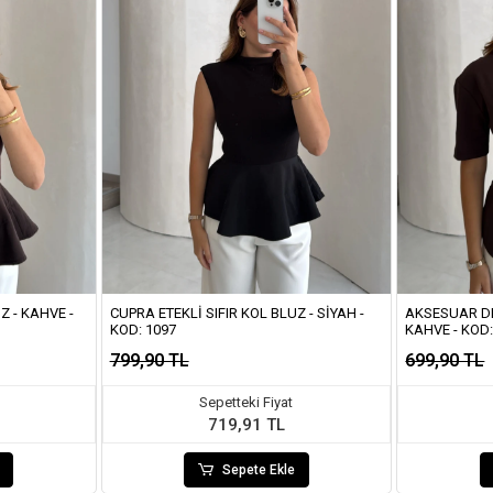
Z - KAHVE -
CUPRA ETEKLI SIFIR KOL BLUZ - SIYAH -
AKSESUAR DE
KOD: 1097
KAHVE - KOD:
799,90 TL
699,90 TL
Sepetteki Fiyat
719,91 TL
Sepete Ekle