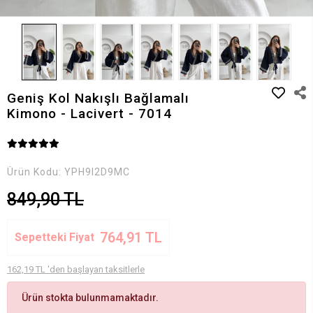
Geniş Kol Nakışlı Bağlamalı
Kimono - Lacivert - 7014
Ürün Kodu:
YPH9I2D9MC
849,90 TL
764,91 TL
Sepetteki Fiyat
162,19 TL 'den başlayan taksitlerle
Ürün stokta bulunmamaktadır.