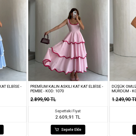
AT ELBISE -
PREMIUM KALIN ASKILI KAT KAT ELBISE -
DÜŞÜK OMUZ 
PEMBE - KOD: 1070
MÜRDÜM - K
2.899,90 TL
1.249,90 T
Sepetteki Fiyat
2.609,91 TL
Sepete Ekle