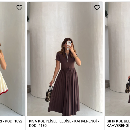
I - KOD: 1092
KISA KOL PLISELI ELBISE - KAHVERENGI -
SIFIR KOL BEL
KOD: 4180
KAHVERENGI 