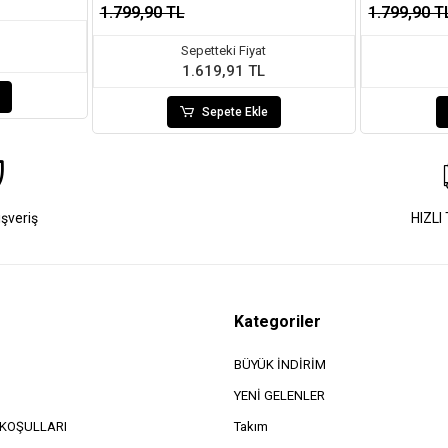
1.799,90 TL
1.799,90 T
Sepetteki Fiyat
1.619,91 TL
Sepete Ekle
ışveriş
HIZLI
Kategoriler
BÜYÜK İNDİRİM
YENİ GELENLER
e KOŞULLARI
Takım