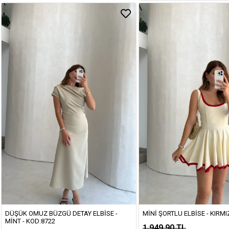
DÜŞÜK OMUZ BÜZGÜ DETAY ELBISE -
MINI ŞORTLU ELBISE - KIRMIZ
MINT - KOD:8722
1.949,90 TL