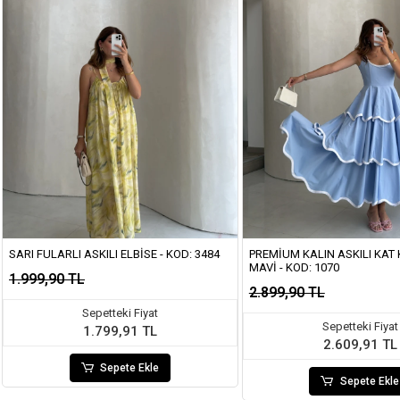
SARI FULARLI ASKILI ELBISE - KOD: 3484
PREMIUM KALIN ASKILI KAT K
MAVI - KOD: 1070
1.999,90 TL
2.899,90 TL
Sepetteki Fiyat
Sepetteki Fiyat
1.799,91 TL
2.609,91 TL
Sepete Ekle
Sepete Ekle