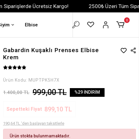
 Ücretsiz Kargo!
2500₺ Üzeri Tüm Siparişlerde Ücre
0
Giyim
Elbise
Gabardin Kuşaklı Prenses Elbise
Krem
Ürün Kodu:
MUPTPK5H7X
999,00 TL
1.400,00 TL
%29 İNDİRİM
899,10 TL
Sepetteki Fiyat
190,64 TL 'den başlayan taksitlerle
Ürün stokta bulunmamaktadır.