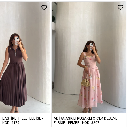
I LASTIKLI PILELI ELBISE -
ADIRA ASKILI KUŞAKLI ÇIÇEK DESENLI
- KOD: 4179
ELBISE - PEMBE - KOD: 3207