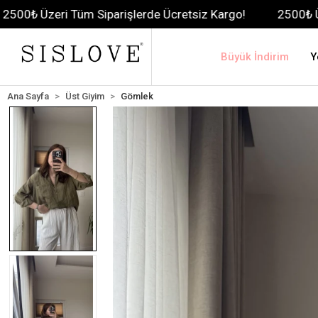
i Tüm Siparişlerde Ücretsiz Kargo!
2500₺ Üzeri Tüm Si
Büyük İndirim
Y
Ana Sayfa
Üst Giyim
Gömlek