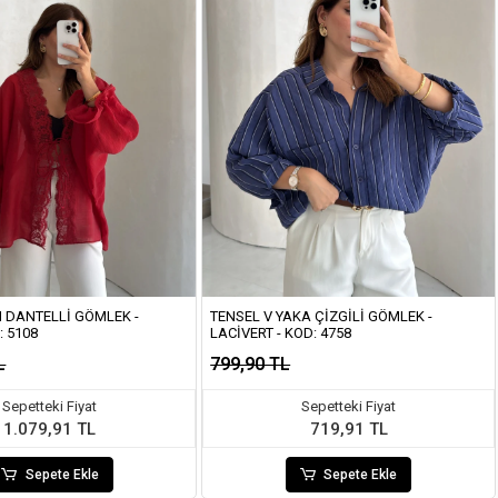
 DANTELLI GÖMLEK -
TENSEL V YAKA ÇIZGILI GÖMLEK -
: 5108
LACIVERT - KOD: 4758
L
799,90 TL
Sepetteki Fiyat
Sepetteki Fiyat
1.079,91 TL
719,91 TL
Sepete Ekle
Sepete Ekle