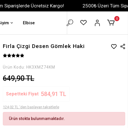
de Ücretsiz Kargo!
2500₺ Üzeri Tüm Siparişlerde Üc
0
Giyim
Elbise
Firla Çizgi Desen Gömlek Haki
Ürün Kodu:
HK3XMZ74KM
649,90 TL
584,91 TL
Sepetteki Fiyat
124,02 TL 'den başlayan taksitlerle
Ürün stokta bulunmamaktadır.