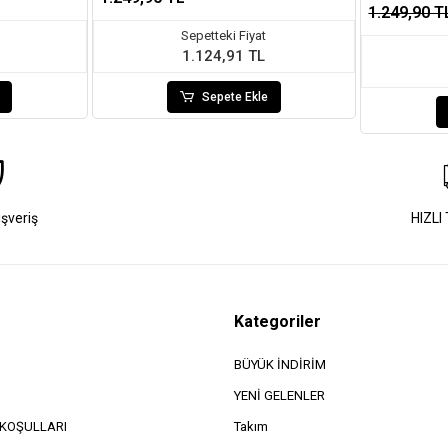
1.249,90 T
Sepetteki Fiyat
1.124,91 TL
Sepete Ekle
ışveriş
HIZLI
Kategoriler
BÜYÜK İNDİRİM
YENİ GELENLER
e KOŞULLARI
Takım