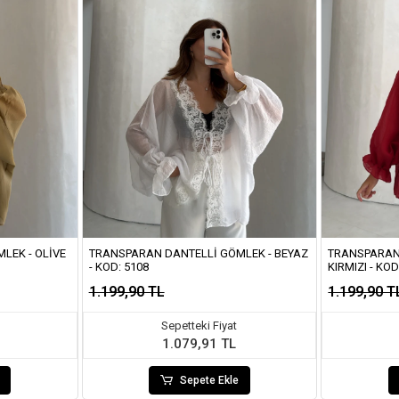
LEK - OLIVE
TRANSPARAN DANTELLI GÖMLEK - BEYAZ
TRANSPARAN
- KOD: 5108
KIRMIZI - KOD
1.199,90 TL
1.199,90 T
Sepetteki Fiyat
1.079,91 TL
Sepete Ekle