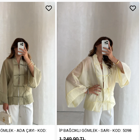
GÖMLEK - ADA ÇAYI - KOD:
İP BAĞCIKLI GÖMLEK - SARI - KOD: 5098
1.249,90 TL