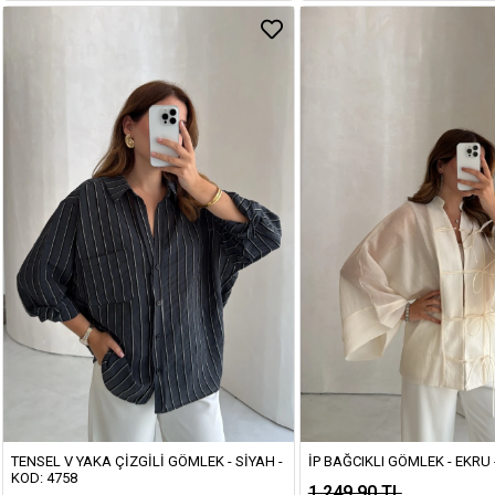
TENSEL V YAKA ÇIZGILI GÖMLEK - SIYAH -
İP BAĞCIKLI GÖMLEK - EKRU 
KOD: 4758
1.249,90 TL