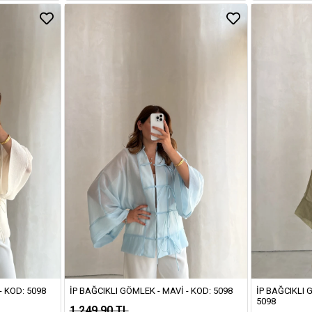
- KOD: 5098
İP BAĞCIKLI GÖMLEK - MAVI - KOD: 5098
İP BAĞCIKLI 
5098
1.249,90 TL