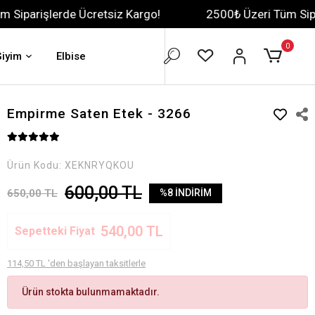
 Ücretsiz Kargo!
2500₺ Üzeri Tüm Siparişlerde Ücre
0
Giyim
Elbise
Empirme Saten Etek - 3266
Ürün Kodu:
XEKNRYQKOU
600,00 TL
650,00 TL
%8 İNDİRİM
540,00 TL
Sepetteki Fiyat
114,50 TL 'den başlayan taksitlerle
Ürün stokta bulunmamaktadır.