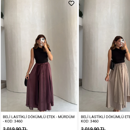
BELI LASTIKLI DÖKÜMLÜ ETEK - MÜRDÜM
BELI LASTIKLI DÖKÜMLÜ ETE
- KOD: 3460
KOD: 3460
2.019,90 TL
2.019,90 TL