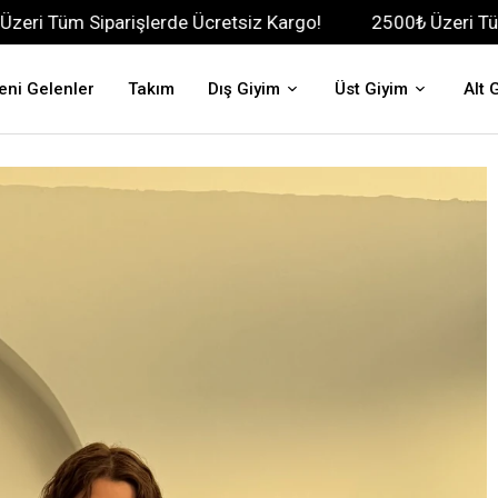
rişlerde Ücretsiz Kargo!
2500₺ Üzeri Tüm Siparişlerde
eni Gelenler
Takım
Dış Giyim
Üst Giyim
Alt 