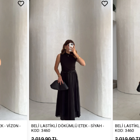
K - VIZON -
BELI LASTIKLI DÖKÜMLÜ ETEK - SIYAH -
BELI LASTIKL
KOD: 3460
KOD: 3460
2.019,90 TL
2.019,90 T