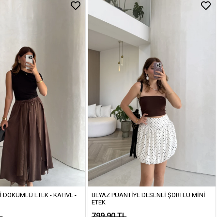
I DÖKÜMLÜ ETEK - KAHVE -
BEYAZ PUANTIYE DESENLI ŞORTLU MINI
ETEK
L
799,90 TL