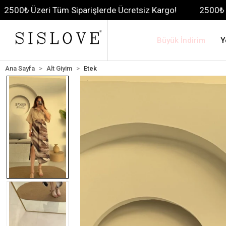
Tüm Siparişlerde Ücretsiz Kargo!
2500₺ Üzeri Tüm Sipa
Büyük İndirim
Y
Ana Sayfa
Alt Giyim
Etek