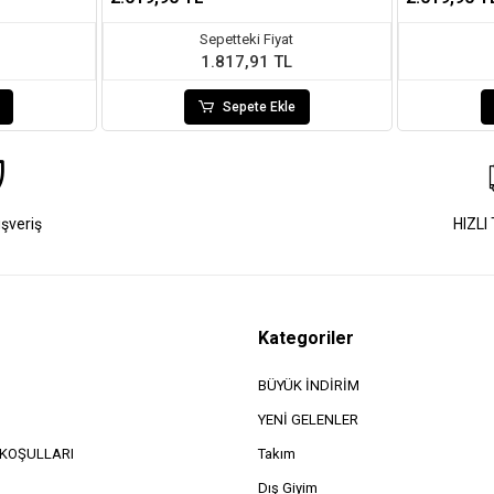
Sepetteki Fiyat
1.817,91 TL
Sepete Ekle
ışveriş
HIZLI
Kategoriler
BÜYÜK İNDİRİM
YENİ GELENLER
e KOŞULLARI
Takım
Dış Giyim