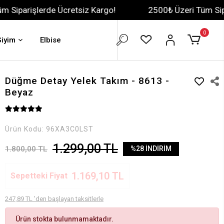
de Ücretsiz Kargo!
2500₺ Üzeri Tüm Siparişlerde Üc
0
Giyim
Elbise
Düğme Detay Yelek Takım - 8613 -
Beyaz
Ürün Kodu:
96XA3C0LST
1.299,00 TL
1.800,00 TL
%28 İNDİRİM
1.169,10 TL
Sepetteki Fiyat
247,89 TL 'den başlayan taksitlerle
Ürün stokta bulunmamaktadır.