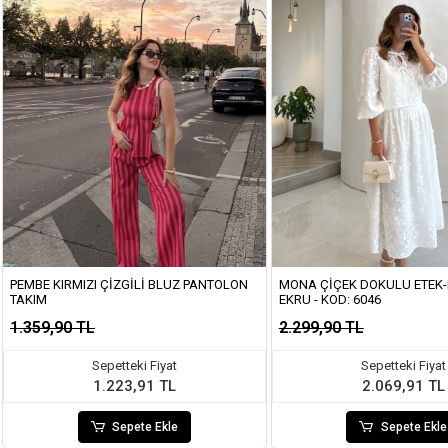
PEMBE KIRMIZI ÇIZGILI BLUZ PANTOLON
MONA ÇIÇEK DOKULU ETEK-
TAKIM
EKRU - KOD: 6046
1.359,90 TL
2.299,90 TL
Sepetteki Fiyat
Sepetteki Fiyat
1.223,91 TL
2.069,91 TL
Sepete Ekle
Sepete Ekle