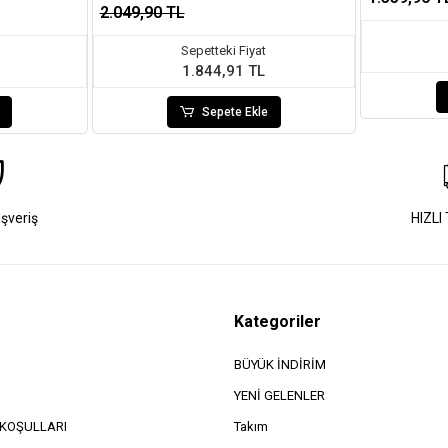
2.049,90 TL
Sepetteki Fiyat
1.844,91 TL
Sepete Ekle
ışveriş
HIZLI
Kategoriler
BÜYÜK İNDİRİM
YENİ GELENLER
e KOŞULLARI
Takım