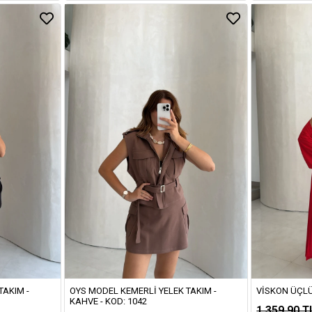
TAKIM -
OYS MODEL KEMERLI YELEK TAKIM -
VISKON ÜÇLÜ 
KAHVE - KOD: 1042
1.359,90 T