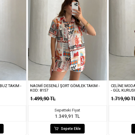
BUZ TAKIM -
NAOMI DESENLI ŞORT GÖMLEK TAKIM -
CELINE MOD
KOD: 8157
- GÜL KURUSU
1.499,90 TL
1.719,90 T
Sepetteki Fiyat
1.349,91 TL
Sepete Ekle