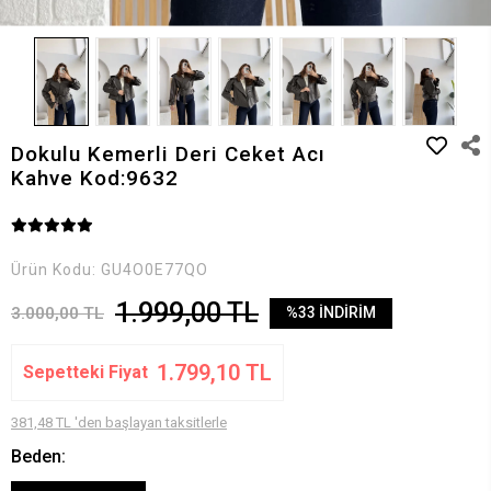
Dokulu Kemerli Deri Ceket Acı
Kahve Kod:9632
Ürün Kodu:
GU4O0E77QO
1.999,00 TL
3.000,00 TL
%33 İNDİRİM
1.799,10 TL
Sepetteki Fiyat
381,48 TL 'den başlayan taksitlerle
Beden: