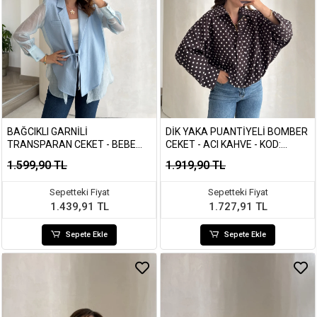
BAĞCIKLI GARNILI
DIK YAKA PUANTIYELI BOMBER
TRANSPARAN CEKET - BEBE
CEKET - ACI KAHVE - KOD:
MAVISI - KOD: 9739
260994
1.599,90 TL
1.919,90 TL
Sepetteki Fiyat
Sepetteki Fiyat
1.439,91 TL
1.727,91 TL
Sepete Ekle
Sepete Ekle