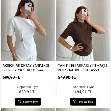
AKSESUAR DETAY YARIM KOL
YANI PILELI ARKASI YIRTMAÇLI
BLUZ - BEYAZ - KOD: 32445
BLUZ - KAHVE - KOD: 4559
699,90 TL
549,90 TL
Sepetteki Fiyat
Sepetteki Fiyat
629,91 TL
494,91 TL
Sepete Ekle
Sepete Ekle