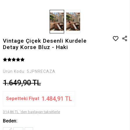
Vintage Çiçek Desenli Kurdele
Detay Korse Bluz - Haki
Ürün Kodu:
5JPNRECAZA
1.649,90 TL
1.484,91 TL
Sepetteki Fiyat
314,86 TL 'den başlayan taksitlerle
Beden: