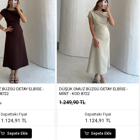
BÜZGÜ DETAY ELBISE -
DÜŞÜK OMUZ BÜZGÜ DETAY ELBISE -
:8722
MINT - KOD:8722
L
1.249,90 TL
Sepetteki Fiyat
Sepetteki Fiyat
1.124,91 TL
1.124,91 TL
Sepete Ekle
Sepete Ekle