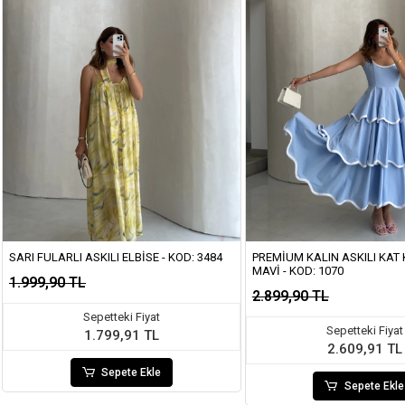
SARI FULARLI ASKILI ELBISE - KOD: 3484
PREMIUM KALIN ASKILI KAT K
MAVI - KOD: 1070
1.999,90 TL
2.899,90 TL
Sepetteki Fiyat
Sepetteki Fiyat
1.799,91 TL
2.609,91 TL
Sepete Ekle
Sepete Ekle