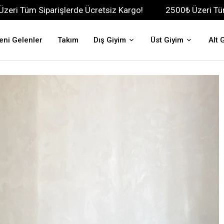
arişlerde Ücretsiz Kargo!
2500₺ Üzeri Tüm Siparişlerd
eni Gelenler
Takım
Dış Giyim
Üst Giyim
Alt 