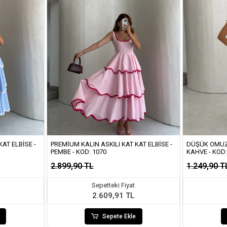
AT ELBISE -
PREMIUM KALIN ASKILI KAT KAT ELBISE -
DÜŞÜK OMUZ 
PEMBE - KOD: 1070
KAHVE - KOD
2.899,90 TL
1.249,90 T
Sepetteki Fiyat
2.609,91 TL
Sepete Ekle