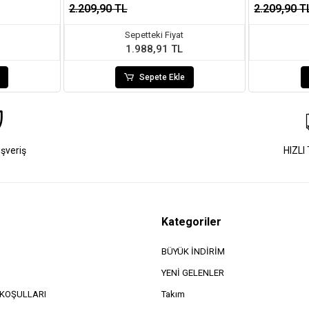
2.209,90 TL
2.209,90 T
Sepetteki Fiyat
1.988,91 TL
Sepete Ekle
ışveriş
HIZLI
Kategoriler
BÜYÜK İNDİRİM
YENİ GELENLER
e KOŞULLARI
Takım