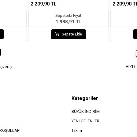
2.209,90 TL
2.209,90 T
Sepetteki Fiyat
1.988,91 TL
Sepete Ekle
ışveriş
HIZLI
Kategoriler
BÜYÜK İNDİRİM
YENİ GELENLER
e KOŞULLARI
Takım