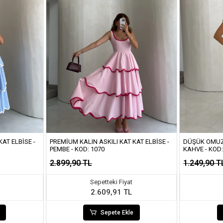
AT ELBISE -
PREMIUM KALIN ASKILI KAT KAT ELBISE -
DÜŞÜK OMUZ 
PEMBE - KOD: 1070
KAHVE - KOD
2.899,90 TL
1.249,90 T
Sepetteki Fiyat
2.609,91 TL
Sepete Ekle