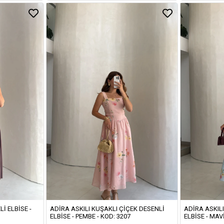
LI ELBISE -
ADIRA ASKILI KUŞAKLI ÇIÇEK DESENLI
ADIRA ASKIL
ELBISE - PEMBE - KOD: 3207
ELBISE - MAVI