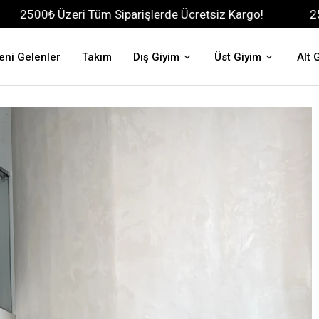
ri Tüm Siparişlerde Ücretsiz Kargo!
2500₺ Üzeri Tü
eni Gelenler
Takım
Dış Giyim
Üst Giyim
Alt 