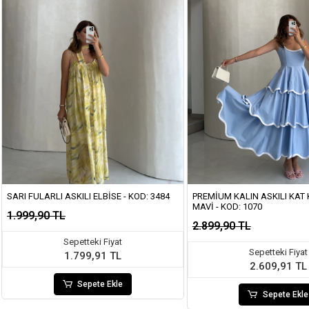
SARI FULARLI ASKILI ELBISE - KOD: 3484
PREMIUM KALIN ASKILI KAT K
MAVI - KOD: 1070
1.999,90 TL
2.899,90 TL
Sepetteki Fiyat
Sepetteki Fiyat
1.799,91 TL
2.609,91 TL
Sepete Ekle
Sepete Ekle