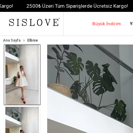
500₺ Üzeri Tüm Siparişlerde Ücretsiz Kargo!
2500₺ Üze
Büyük İndirim
Y
Ana Sayfa
Elbise