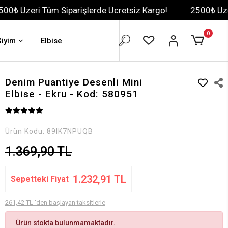
m Siparişlerde Ücretsiz Kargo!
2500₺ Üzeri Tüm Sipari
0
Giyim
Elbise
Denim Puantiye Desenli Mini
Elbise - Ekru - Kod: 580951
Ürün Kodu:
89IK7NPUQB
1.369,90 TL
1.232,91 TL
Sepetteki Fiyat
261,42 TL 'den başlayan taksitlerle
Ürün stokta bulunmamaktadır.