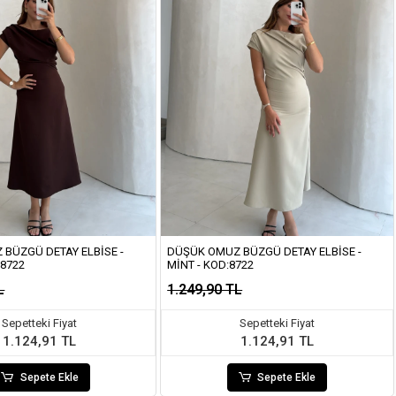
BÜZGÜ DETAY ELBISE -
DÜŞÜK OMUZ BÜZGÜ DETAY ELBISE -
:8722
MINT - KOD:8722
L
1.249,90 TL
Sepetteki Fiyat
Sepetteki Fiyat
1.124,91 TL
1.124,91 TL
Sepete Ekle
Sepete Ekle