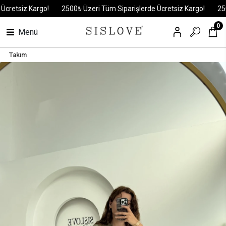
tsiz Kargo!
2500₺ Üzeri Tüm Siparişlerde Ücretsiz Kargo!
2500₺ 
0
Menü
Takım