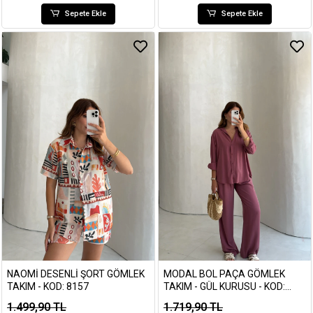
Sepete Ekle
Sepete Ekle
NAOMI DESENLI ŞORT GÖMLEK
MODAL BOL PAÇA GÖMLEK
TAKIM - KOD: 8157
TAKIM - GÜL KURUSU - KOD:
7112
1.499,90 TL
1.719,90 TL