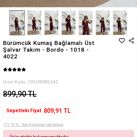
Bürümcük Kumaş Bağlamalı Üst
Şalvar Takım - Bordo - 1018 -
4022
Ürün Kodu:
CRU3RWS342
899,90 TL
809,91 TL
Sepetteki Fiyat
171,73 TL 'den başlayan taksitlerle