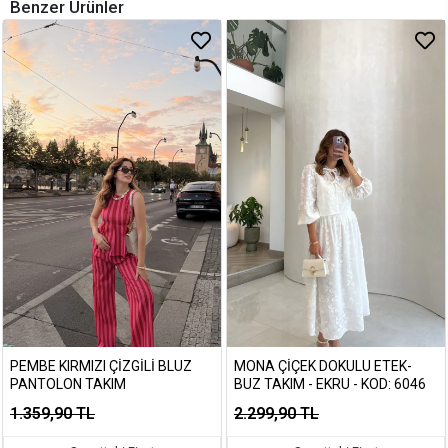
Benzer Ürünler
PEMBE KIRMIZI ÇIZGILI BLUZ
MONA ÇIÇEK DOKULU ETEK-
PANTOLON TAKIM
BUZ TAKIM - EKRU - KOD: 6046
1.359,90 TL
2.299,90 TL